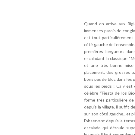
Quand on arrive aux Rigl
immenses parois de conglom
est tout particulièrement 
côté gauche de l’ensemble.
premières longueurs dan
escaladant la classique “M
et une très bonne mise 
placement, des grosses pat
bons pas de bloc dans les p
sous les pieds ! Ca y est
célèbre “Fiesta de los Bic
forme très particulière de
depuis la village, il suffit
sur son côté gauche…et plu
l’observant depuis la terra
escalade qui déroule supe
lesquels il faut cependant 