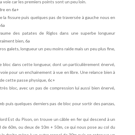
a voie car les premiers points sont un peu loin.
èdre en 6a+
re la fissure puis quelques pas de traversée à gauche nous en
 6a
yaume des patates de Riglos dans une superbe longueur
raiment bien, 6a
gros galets, longueur un peu moins raide mais un peu plus fine,
de bloc dans cette longueur, dont un particulièrement énervé,
a voie pour un enchainement à vue en libre. Une relance bien à
 de cette passe physique, 6c+
très bloc, avec un pas de compression lui aussi bien énervé,
mb puis quelques derniers pas de bloc pour sortir des panzas,
Nord Est du Pison, on trouve un câble en fer qui descend à un
ppel de 60m, ou deux de 10m + 50m, ce qui nous pose au col du
r la droite mène à un autre rappel de 30m puis on retrouve un