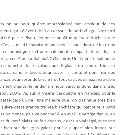
os, on ne peut qu’être impressionné par l’ampleur de ces
érat qui s’élèvent droit au dessus du petit village. Notre œil
attiré par le Pison, énorme monolithe qui se détache sur le
 C’est sur cette paroi que nous choisissons donc de faire nos
s ce poudingue extraordinairement compact et solide, en
urciana o Alberto Rabada”, 290m, 6c+. Un itinéraire splendide
en bouche de l’escalade aux Riglos : du dièdre tout en
ates dans le dévers pour tester la conti, et pour finir des
anzas pour sortir de la voie ! Et tout ça avec un gaz incroyable
 on est chauds, le lendemain nous partons donc dans la très
eps”, 260m, 7a, sur la Visera (casquette en français, pour la
 cette paroi). Une ligne majeure que l’on distingue très bien
 de suivre cette grande trainée blanchâtre qui parcoure la paroi
s on monte, plus ça penche! A en avoir le vertige rien qu’en
sse du bar ! Mais une fois dedans, c’est un vrai régal, avec une
r bien sur des gros galets pour la plupart bien francs, sur
rester décontracté si on veut tenir la distance ! Au départ de