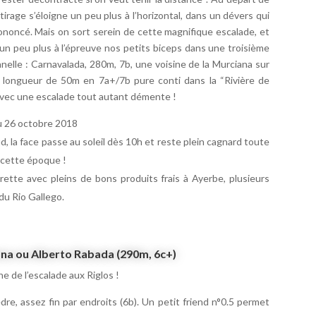
irage s’éloigne un peu plus à l’horizontal, dans un dévers qui
ononcé. Mais on sort serein de cette magnifique escalade, et
n peu plus à l’épreuve nos petits biceps dans une troisième
nelle : Carnavalada, 280m, 7b, une voisine de la Murciana sur
 longueur de 50m en 7a+/7b pure conti dans la “Rivière de
 avec une escalade tout autant démente !
au 26 octobre 2018
, la face passe au soleil dès 10h et reste plein cagnard toute
à cette époque !
rette avec pleins de bons produits frais à Ayerbe, plusieurs
du Rio Gallego.
ana ou Alberto Rabada (290m, 6c+)
 de l’escalade aux Riglos !
èdre, assez fin par endroits (6b). Un petit friend n°0.5 permet