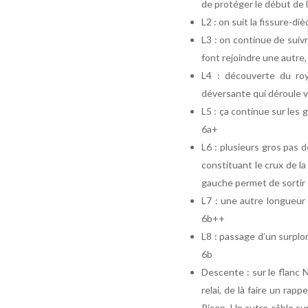
de protéger le début de l
L2 : on suit la fissure-di
L3 : on continue de suiv
font rejoindre une autre,
L4 : découverte du ro
déversante qui déroule v
L5 : ça continue sur les 
6a+
L6 : plusieurs gros pas 
constituant le crux de l
gauche permet de sortir
L7 : une autre longueur 
6b++
L8 : passage d’un surplo
6b
Descente : sur le flanc 
relai, de là faire un ra
Pison. Un autre câble su