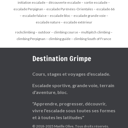
initiation escalade – découverte escalade – sortie escalade –
escalade Perpignan – escalade Pyrénées-Orientales – escalade 66
– escalade falaise – escalade bloc – escalade grande voie –
escalade nature – escalade extérieur
rockclimbing – outdoor – climbing course – multipitch climbing –
climbing Perpignan – climbing guide – climbing South of France
Destination Grimpe
Cours, stages et voyages d'escalade.
Escalade sportive, grande voie, terrain
d'aventure, bloc.
"Apprendre, progresser, découvrir,
vivre l'escalade sous toutes ses formes
et à toutes les latitudes"
© 2018-2025 Maëlle Olive. Tous droits réservés.